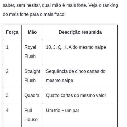
saber, sem hesitar, qual mão é mais forte. Veja o ranking
do mais forte para o mais fraco:
Força
Mão
Descrição resumida
1
Royal
10, J, Q, K, A do mesmo naipe
Flush
2
Straight
Sequência de cinco cartas do
Flush
mesmo naipe
3
Quadra
Quatro cartas do mesmo valor
4
Full
Um trio + um par
House