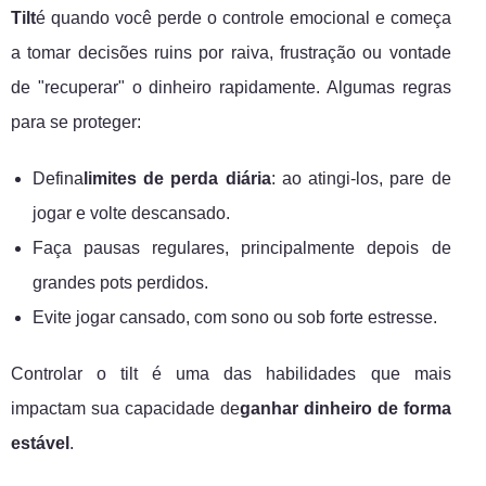
Tilt
é quando você perde o controle emocional e começa
a tomar decisões ruins por raiva, frustração ou vontade
de "recuperar" o dinheiro rapidamente. Algumas regras
para se proteger:
Defina
limites de perda diária
: ao atingi-los, pare de
jogar e volte descansado.
Faça pausas regulares, principalmente depois de
grandes pots perdidos.
Evite jogar cansado, com sono ou sob forte estresse.
Controlar o tilt é uma das habilidades que mais
impactam sua capacidade de
ganhar dinheiro de forma
estável
.