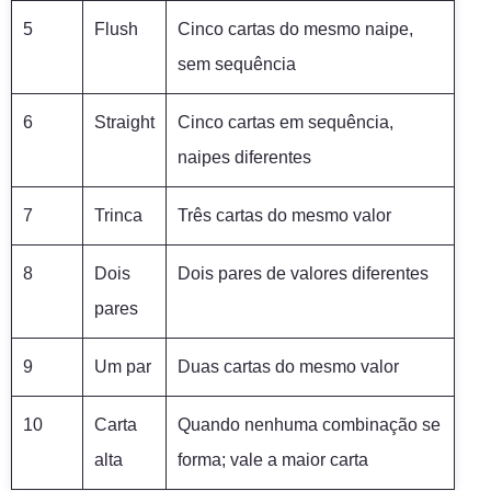
5
Flush
Cinco cartas do mesmo naipe,
sem sequência
6
Straight
Cinco cartas em sequência,
naipes diferentes
7
Trinca
Três cartas do mesmo valor
8
Dois
Dois pares de valores diferentes
pares
9
Um par
Duas cartas do mesmo valor
10
Carta
Quando nenhuma combinação se
alta
forma; vale a maior carta