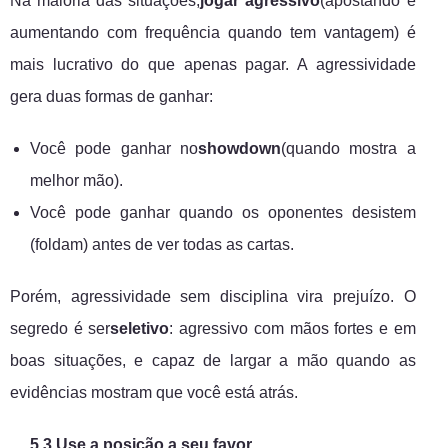
Na maioria das situações,
jogar agressivo
(apostando e
aumentando com frequência quando tem vantagem) é
mais lucrativo do que apenas pagar. A agressividade
gera duas formas de ganhar:
Você pode ganhar no
showdown
(quando mostra a
melhor mão).
Você pode ganhar quando os oponentes desistem
(foldam) antes de ver todas as cartas.
Porém, agressividade sem disciplina vira prejuízo. O
segredo é ser
seletivo
: agressivo com mãos fortes e em
boas situações, e capaz de largar a mão quando as
evidências mostram que você está atrás.
5.3 Use a posição a seu favor