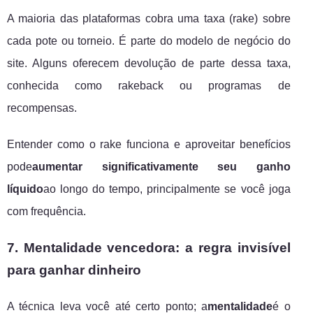
A maioria das plataformas cobra uma taxa (rake) sobre
cada pote ou torneio. É parte do modelo de negócio do
site. Alguns oferecem devolução de parte dessa taxa,
conhecida como rakeback ou programas de
recompensas.
Entender como o rake funciona e aproveitar benefícios
pode
aumentar significativamente seu ganho
líquido
ao longo do tempo, principalmente se você joga
com frequência.
7. Mentalidade vencedora: a regra invisível
para ganhar dinheiro
A técnica leva você até certo ponto; a
mentalidade
é o