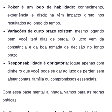
Poker é um jogo de habilidade
: conhecimento,
experiência e disciplina têm impacto direto nos
resultados ao longo do tempo.
Variações de curto prazo existem
: mesmo jogando
bem, você terá dias de perda. O lucro vem da
constância e da boa tomada de decisão no longo
prazo.
Responsabilidade é obrigatória
: jogue apenas com
dinheiro que você pode se dar ao luxo de perder, sem
afetar contas, família ou compromissos essenciais.
Com essa base mental alinhada, vamos para as regras
práticas.