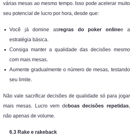
várias mesas ao mesmo tempo. Isso pode acelerar muito
seu potencial de lucro por hora, desde que:
Você já domine as
regras do poker online
e a
estratégia básica.
Consiga manter a qualidade das decisões mesmo
com mais mesas.
Aumente gradualmente o número de mesas, testando
seu limite.
Não vale sacrificar decisões de qualidade só para jogar
mais mesas. Lucro vem de
boas decisões repetidas
,
não apenas de volume.
6.3 Rake e rakeback