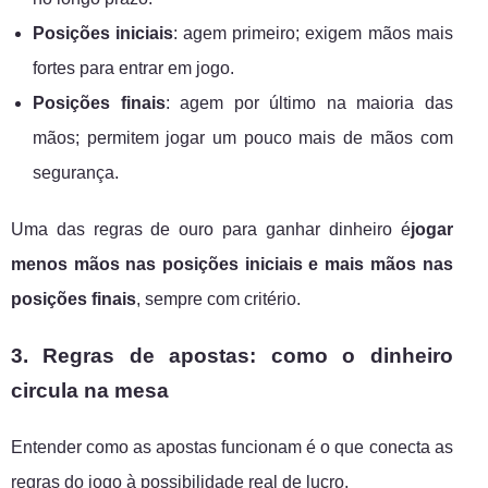
Posições iniciais
: agem primeiro; exigem mãos mais
fortes para entrar em jogo.
Posições finais
: agem por último na maioria das
mãos; permitem jogar um pouco mais de mãos com
segurança.
Uma das regras de ouro para ganhar dinheiro é
jogar
menos mãos nas posições iniciais e mais mãos nas
posições finais
, sempre com critério.
3. Regras de apostas: como o dinheiro
circula na mesa
Entender como as apostas funcionam é o que conecta as
regras do jogo à possibilidade real de lucro.