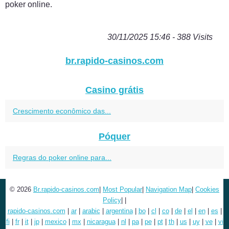
poker online.
30/11/2025 15:46 - 388 Visits
br.rapido-casinos.com
Casino grátis
Crescimento econômico das...
Póquer
Regras do poker online para...
© 2026
Br.rapido-casinos.com
|
Most Popular
|
Navigation Map
|
Cookies
Policy
|
|
rapido-casinos.com
|
ar
|
arabic
|
argentina
|
bo
|
cl
|
co
|
de
|
el
|
en
|
es
|
fi
|
fr
|
it
|
jp
|
mexico
|
mx
|
nicaragua
|
nl
|
pa
|
pe
|
pt
|
th
|
us
|
uy
|
ve
|
vi