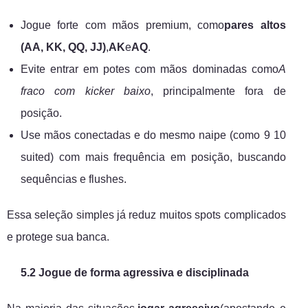
Jogue forte com mãos premium, como
pares altos
(AA, KK, QQ, JJ)
,
AK
e
AQ
.
Evite entrar em potes com mãos dominadas como
A
fraco com kicker baixo
, principalmente fora de
posição.
Use mãos conectadas e do mesmo naipe (como 9 10
suited) com mais frequência em posição, buscando
sequências e flushes.
Essa seleção simples já reduz muitos spots complicados
e protege sua banca.
5.2 Jogue de forma agressiva e disciplinada