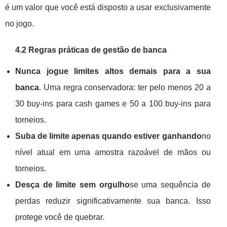
é um valor que você está disposto a usar exclusivamente
no jogo.
4.2 Regras práticas de gestão de banca
Nunca jogue limites altos demais para a sua
banca
. Uma regra conservadora: ter pelo menos 20 a
30 buy-ins para cash games e 50 a 100 buy-ins para
torneios.
Suba de limite apenas quando estiver ganhando
no
nível atual em uma amostra razoável de mãos ou
torneios.
Desça de limite sem orgulho
se uma sequência de
perdas reduzir significativamente sua banca. Isso
protege você de quebrar.