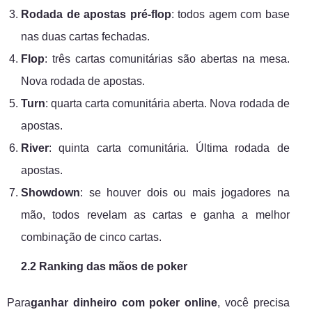
Rodada de apostas pré-flop
: todos agem com base
nas duas cartas fechadas.
Flop
: três cartas comunitárias são abertas na mesa.
Nova rodada de apostas.
Turn
: quarta carta comunitária aberta. Nova rodada de
apostas.
River
: quinta carta comunitária. Última rodada de
apostas.
Showdown
: se houver dois ou mais jogadores na
mão, todos revelam as cartas e ganha a melhor
combinação de cinco cartas.
2.2 Ranking das mãos de poker
Para
ganhar dinheiro com poker online
, você precisa