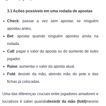
3.1 Ações possíveis em uma rodada de apostas
Check
: passar a vez sem apostar, se ninguém
apostou antes.
Bet
: apostar quando ninguém apostou ainda na
rodada.
Call
: pagar o valor da aposta ou do aumento de outro
jogador.
Raise
: aumentar o valor da aposta atual.
Fold
: desistir da mão, abrindo mão do pote e das
fichas já colocadas.
Uma das diferenças cruciais entre jogadores amadores e
lucrativos é saber quando
desistir da mão (fold)
mesmo