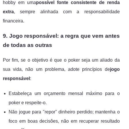
hobby em uma
possível fonte consistente de renda
extra
, sempre alinhada com a responsabilidade
financeira.
9. Jogo responsável: a regra que vem antes
de todas as outras
Por fim, se o objetivo é que o poker seja um aliado da
sua vida, não um problema, adote princípios de
jogo
responsável
:
Estabeleça um orçamento mensal máximo para o
poker e respeite-o.
Não jogue para "repor" dinheiro perdido; mantenha o
foco em boas decisões, não em recuperar resultado